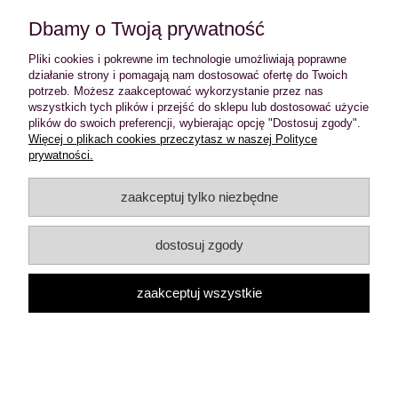
Dbamy o Twoją prywatność
do koszyka
Pliki cookies i pokrewne im technologie umożliwiają poprawne
działanie strony i pomagają nam dostosować ofertę do Twoich
«
1
...
3
4
5
6
7
...
44
»
potrzeb. Możesz zaakceptować wykorzystanie przez nas
wszystkich tych plików i przejść do sklepu lub dostosować użycie
plików do swoich preferencji, wybierając opcję "Dostosuj zgody".
INFORMACJE
Więcej o plikach cookies przeczytasz w naszej Polityce
prywatności.
MOJE KONTO
zaakceptuj tylko niezbędne
PŁATNOŚCI I DOSTAWA
dostosuj zgody
O NAS
zaakceptuj wszystkie
Sklep z ciuchami w klimatach alternatywnych: rock and roll,
rockabilly, psychobilly, pin up, punk, gothic, old school. Ciuchy
nowe i używane.
pokaż pełną wersję strony
Sklep internetowy Shoper.pl