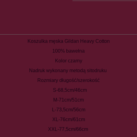
Koszulka męska Gildan Heavy Cotton
100% bawełna
Kolor czarny
Nadruk wykonany metodą sitodruku
Rozmiary długość/szerokość
S-68,5cm/46cm
M-71cm/51cm
L-73,5cm/56cm
XL-76cm/61cm
XXL-77,5cm/66cm