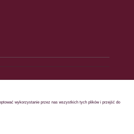
O NAS
eptować wykorzystanie przez nas wszystkich tych plików i przejść do
Kontakt
O nas