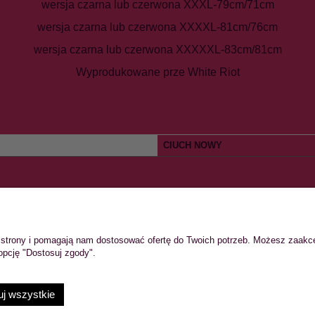
wersja czarna lub czerwona XXXL-79cm/71cm
wersja czarna lub czerwona XXXXL-81cm/76cm
wersja czarna lub czerwona XXXXXL-83cm/81cm
Wyprodukowane prze White Riot
CIUCH NOWY
TO
PŁATNOŚCI I DOSTAWA
ie strony i pomagają nam dostosować ofertę do Twoich potrzeb. Możesz zaakc
wienia
Formy płatności
opcję "Dostosuj zgody".
konta
Koszty dostawy
nia
Czas realizacji zamówienia
j wszystkie