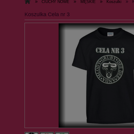
»
»
»
»
CIUCHY NOWE
MĘSKIE
Koszulki
Koszulka Cela nr 3