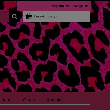
Zarejestruj się
Zaloguj się
Koszyk:
(pusty)
edane
O nas
Kontakt