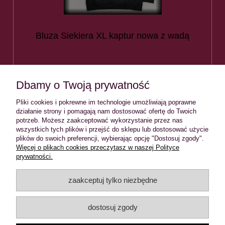
Bluza Siekiera XL kaptur nowa z wadą
109,00 zł
Dbamy o Twoją prywatność
do koszyka
Pliki cookies i pokrewne im technologie umożliwiają poprawne
działanie strony i pomagają nam dostosować ofertę do Twoich
potrzeb. Możesz zaakceptować wykorzystanie przez nas
wszystkich tych plików i przejść do sklepu lub dostosować użycie
plików do swoich preferencji, wybierając opcję "Dostosuj zgody".
INFORMACJE
Więcej o plikach cookies przeczytasz w naszej Polityce
prywatności.
MOJE KONTO
zaakceptuj tylko niezbędne
PŁATNOŚCI I DOSTAWA
dostosuj zgody
O NAS