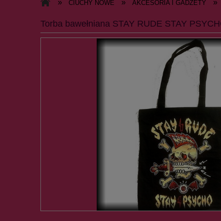
»
»
»
CIUCHY NOWE
AKCESORIA I GADŻETY
Torba bawełniana STAY RUDE STAY PSYC