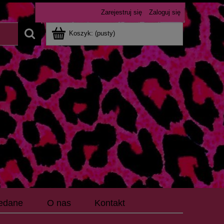
Zarejestruj się
Zaloguj się
Koszyk:
(pusty)
edane
O nas
Kontakt