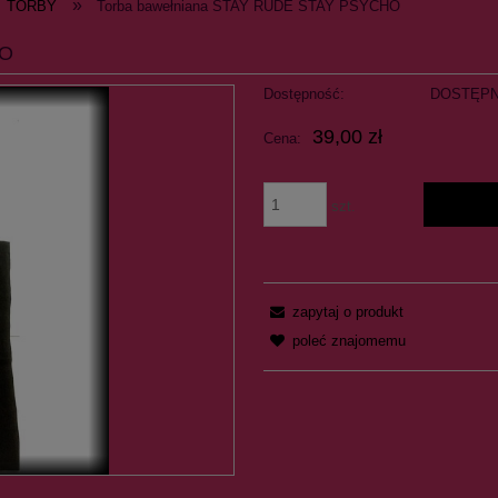
»
TORBY
Torba bawełniana STAY RUDE STAY PSYCHO
HO
Dostępność:
DOSTĘP
39,00 zł
Cena:
szt.
zapytaj o produkt
poleć znajomemu