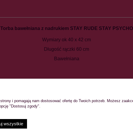
Torba bawełniana z nadrukiem
STAY RUDE STAY PSYCHO
Wymiary ok 40 x 42 cm
Długość rączki 60 cm
Bawełniana
TO
PŁATNOŚCI I DOSTAWA
ie strony i pomagają nam dostosować ofertę do Twoich potrzeb. Możesz zaakc
wienia
Formy płatności
opcję "Dostosuj zgody".
konta
Koszty dostawy
nia
Czas realizacji zamówienia
j wszystkie