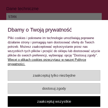
Dane techniczne
STAN
CIUCH UŻYWANY / Z DRUGIEJ RĘKI
Dbamy o Twoją prywatność
ROZMIAR
Pliki cookies i pokrewne im technologie umożliwiają poprawne
S
działanie strony i pomagają nam dostosować ofertę do Twoich
potrzeb. Możesz zaakceptować wykorzystanie przez nas
wszystkich tych plików i przejść do sklepu lub dostosować użycie
plików do swoich preferencji, wybierając opcję "Dostosuj zgody".
INFORMACJE
Więcej o plikach cookies przeczytasz w naszej Polityce
prywatności.
MOJE KONTO
zaakceptuj tylko niezbędne
PŁATNOŚCI I DOSTAWA
dostosuj zgody
O NAS
zaakceptuj wszystkie
Sklep z ciuchami w klimatach alternatywnych: rock and roll,
rockabilly, psychobilly, pin up, punk, gothic, old school. Ciuchy