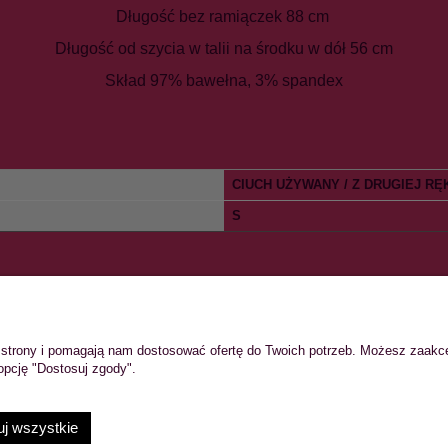
Długość bez ramiączek 88 cm
Długość od szycia w talii na środku w dół 56 cm
Skład 97% bawełna, 3% spandex
CIUCH UŻYWANY / Z DRUGIEJ RĘ
S
TO
PŁATNOŚCI I DOSTAWA
ie strony i pomagają nam dostosować ofertę do Twoich potrzeb. Możesz zaakc
wienia
Formy płatności
opcję "Dostosuj zgody".
konta
Koszty dostawy
nia
Czas realizacji zamówienia
j wszystkie