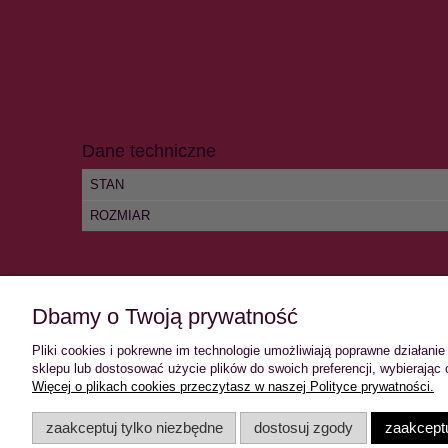
Dane techniczne
STAN
ROZMIAR
Dbamy o Twoją prywatność
INFORMACJE
MOJE KON
Pliki cookies i pokrewne im technologie umożliwiają poprawne działan
Regulamin
Twoje zamó
sklepu lub dostosować użycie plików do swoich preferencji, wybierając 
Więcej o plikach cookies przeczytasz w naszej Polityce prywatności.
Polityka prywatności
Ustawienia 
Zwroty i reklamacje
Przechowal
zaakceptuj tylko niezbędne
dostosuj zgody
zaakceptu
Zwróć zamówienie