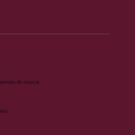
teriału do zszycia
ału)