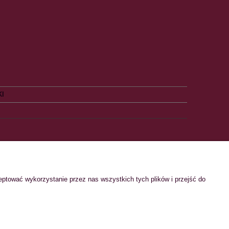
KI
O NAS
eptować wykorzystanie przez nas wszystkich tych plików i przejść do
Kontakt
O nas