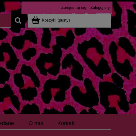
Zarejestruj się
Zaloguj się
Koszyk:
(pusty)
edane
O nas
Kontakt