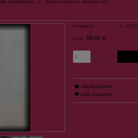
»
enki i kombinezony
Sukienka Banned S ołówkowa retro
Dostępność:
1 - SPIES
69,00 zł
Cena:
szt.
zapytaj o produkt
poleć znajomemu