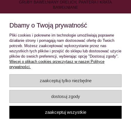
GRUBY BAWEŁNIANY DRELICH, PANTERA I KRATA
BAWEŁNIANE
NASZYWKA PODSZYTA
Dbamy o Twoją prywatność
WYMIARY 7 X 13 CM
WYPRODUKOWANE PRZEZ WHITE RIOT
Pliki cookies i pokrewne im technologie umożliwiają poprawne
działanie strony i pomagają nam dostosować ofertę do Twoich
potrzeb. Możesz zaakceptować wykorzystanie przez nas
wszystkich tych plików i przejść do sklepu lub dostosować użycie
plików do swoich preferencji, wybierając opcję "Dostosuj zgody".
INFORMACJE
Więcej o plikach cookies przeczytasz w naszej Polityce
prywatności.
MOJE KONTO
zaakceptuj tylko niezbędne
PŁATNOŚCI I DOSTAWA
dostosuj zgody
O NAS
zaakceptuj wszystkie
Sklep z ciuchami w klimatach alternatywnych: rock and roll,
rockabilly, psychobilly, pin up, punk, gothic, old school. Ciuchy
nowe i używane.