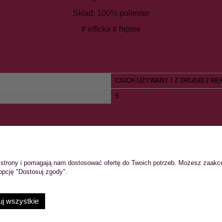
Skład: 100% poliester
# elficka # hippie
CIUCH UŻYWANY / Z DRUGIEJ RĘ
S
TO
PŁATNOŚCI I DOSTAWA
ie strony i pomagają nam dostosować ofertę do Twoich potrzeb. Możesz zaakc
wienia
Formy płatności
opcję "Dostosuj zgody".
konta
Koszty dostawy
nia
Czas realizacji zamówienia
j wszystkie