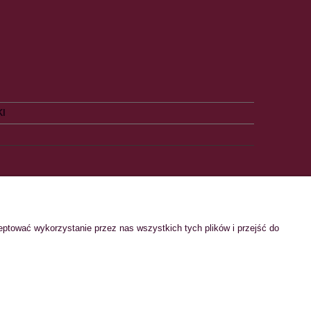
KI
O NAS
eptować wykorzystanie przez nas wszystkich tych plików i przejść do
Kontakt
O nas