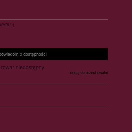
WARU :(
powiadom o dostępności
towar niedostępny
dodaj do przechowalni