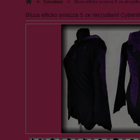
»
»
Sprzedane
Bluza elficko smocza S ze skrzydł
Bluza elficko smocza S ze skrzydłami Cybers