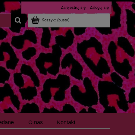
Zarejestruj się
Zaloguj się
Koszyk:
(pusty)
edane
O nas
Kontakt